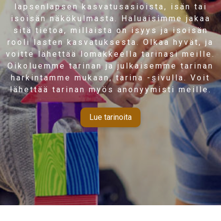
lapsenlapsen kasvatusasioista, isän tai
isoisän näkökulmasta. Haluaisimme jakaa
sitä tietoa, millaista on isyys ja isoisän
rooli lasten kasvatuksesta. Olkaa hyvät, ja
voitte lähettää lomakkeella tarinasi meille.
Oikoluemme tarinan ja julkaisemme tarinan
harkintamme mukaan, tarina -sivulla. Voit
lähettää tarinan myös anonyymisti meille.
Lue tarinoita