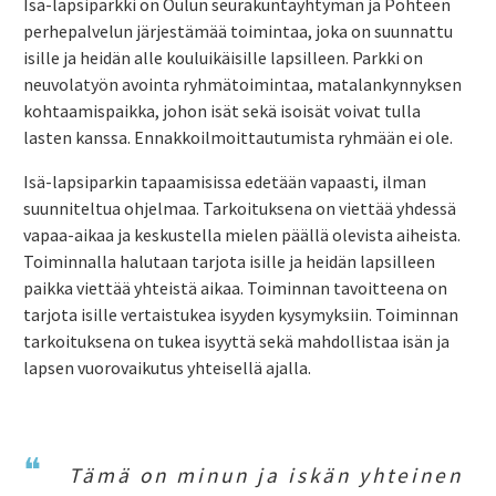
Isä-lapsiparkki on Oulun seurakuntayhtymän ja Pohteen
perhepalvelun järjestämää toimintaa, joka on suunnattu
isille ja heidän alle kouluikäisille lapsilleen. Parkki on
neuvolatyön avointa ryhmätoimintaa, matalankynnyksen
kohtaamispaikka, johon isät sekä isoisät voivat tulla
lasten kanssa. Ennakkoilmoittautumista ryhmään ei ole.
Isä-lapsiparkin tapaamisissa edetään vapaasti, ilman
suunniteltua ohjelmaa. Tarkoituksena on viettää yhdessä
vapaa-aikaa ja keskustella mielen päällä olevista aiheista.
Toiminnalla halutaan tarjota isille ja heidän lapsilleen
paikka viettää yhteistä aikaa. Toiminnan tavoitteena on
tarjota isille vertaistukea isyyden kysymyksiin. Toiminnan
tarkoituksena on tukea isyyttä sekä mahdollistaa isän ja
lapsen vuorovaikutus yhteisellä ajalla.
Tämä on minun ja iskän yhteinen