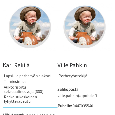
Kari Rekilä
Ville Pahkin
Lapsi- ja perhetyön diakoni
Perhetyöntekijä
Tiimiesimies
Auktorisoitu
Sähköposti:
seksuaalineuvoja (SSS)
ville.pahkin(a)pohde.fi
Ratkaisukeskeinen
lyhytterapeutti
Puhelin:
0447035540
Sähköposti:
kari.rekila(a)evl.fi