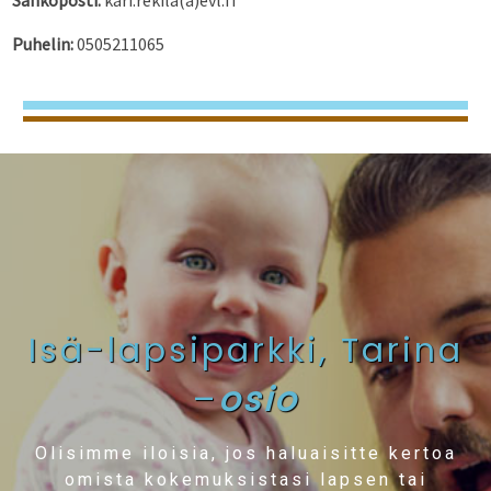
Puhelin:
0505211065
Isä-lapsiparkki, Tarina
–
osio
Olisimme iloisia, jos haluaisitte kertoa
omista kokemuksistasi lapsen tai