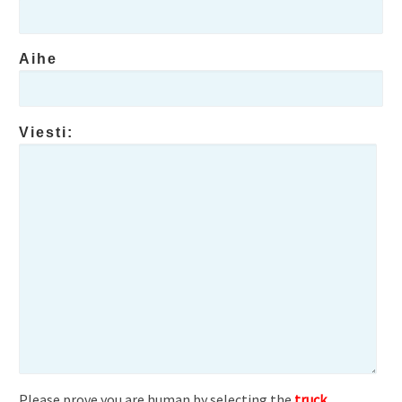
Aihe
Viesti:
Please prove you are human by selecting the
truck
.