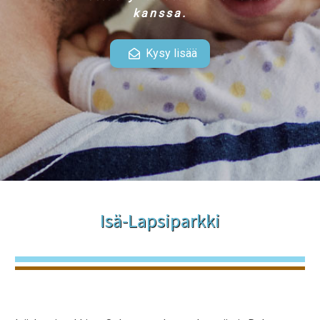
kanssa.
Kysy lisää
Isä-Lapsiparkki