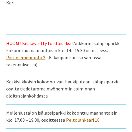
Kari
HUOM ! Keskeytetty toistaiseksi !
Ankkurin Isälapsiparkki
kokoontuu maanantaisin klo. 14.- 15.30 osoitteessa
Pateniemenranta 3
. (K-kaupan kanssa samassa
rakennuksessa).
Keskiviikkoisin kokoontuvan Haukiputaan isälapsiparkin
osalta tiedotamme myöhemmin toiminnan
aloitusajankohdasta.
Melleniustalon isälapsiparkki kokoontuu maanantaisin
klo: 17.00 – 19.00, osoitteessa
Peltolankaari 18