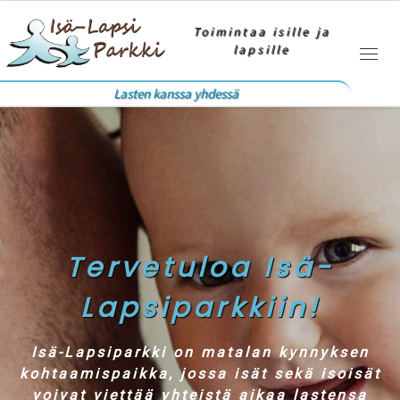
Skip to content
Toimintaa isille ja
lapsille
Valik
Lasten kanssa yhdessä
Tervetuloa Isä-
Lapsiparkkiin!
Isä-Lapsiparkki on matalan kynnyksen
kohtaamispaikka, jossa isät sekä isoisät
voivat viettää yhteistä aikaa lastensa