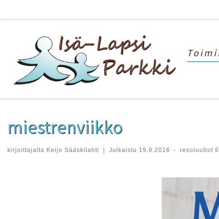
Skip to content
Toimin
miestrenviikko
kirjoittajalta
Keijo Sääskilahti
|
Julkaistu
19.9.2016
-
resoluutiot
6
Kuvien navigointi